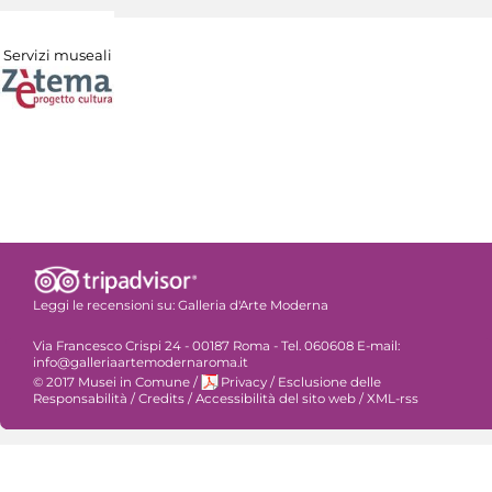
Servizi museali
Leggi le recensioni su:
Galleria d'Arte Moderna
Via Francesco Crispi 24 - 00187 Roma - Tel. 060608 E-mail:
info@galleriaartemodernaroma.it
© 2017 Musei in Comune
/
Privacy
/
Esclusione delle
Responsabilità
/
Credits
/
Accessibilità del sito web
/
XML-rss