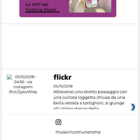
Le APP del
Mus
Sistema Musei
net
05/10/2018
Attraverso uno stretto passaggio con
una curiosa loggetta chiusa da una
bella vetrata a tortiglioni, si giunge
all'ultima stanza della
museiincomuneroma