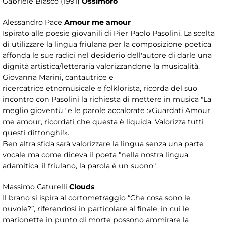
Gabriele Blasco (1991)
Ossimoro
Alessandro Pace
Amour me amour
Ispirato alle poesie giovanili di Pier Paolo Pasolini. La scelta
di utilizzare la lingua friulana per la composizione poetica
affonda le sue radici nel desiderio dell'autore di darle una
dignità artistica/letteraria valorizzandone la musicalità.
Giovanna Marini, cantautrice e
ricercatrice etnomusicale e folklorista, ricorda del suo
incontro con Pasolini la richiesta di mettere in musica "La
meglio gioventù" e le parole accalorate :«Guardati Amour
me amour, ricordati che questa è liquida. Valorizza tutti
questi dittonghi!».
Ben altra sfida sarà valorizzare la lingua senza una parte
vocale ma come diceva il poeta "nella nostra lingua
adamitica, il friulano, la parola è un suono".
Massimo Caturelli
Clouds
Il brano si ispira al cortometraggio “Che cosa sono le
nuvole?”, riferendosi in particolare al finale, in cui le
marionette in punto di morte possono ammirare la