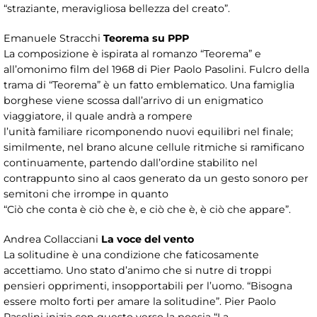
“straziante, meravigliosa bellezza del creato”.
Emanuele Stracchi
Teorema su PPP
La composizione è ispirata al romanzo “Teorema” e
all’omonimo film del 1968 di Pier Paolo Pasolini. Fulcro della
trama di “Teorema” è un fatto emblematico. Una famiglia
borghese viene scossa dall’arrivo di un enigmatico
viaggiatore, il quale andrà a rompere
l’unità familiare ricomponendo nuovi equilibri nel finale;
similmente, nel brano alcune cellule ritmiche si ramificano
continuamente, partendo dall’ordine stabilito nel
contrappunto sino al caos generato da un gesto sonoro per
semitoni che irrompe in quanto
“Ciò che conta è ciò che è, e ciò che è, è ciò che appare”.
Andrea Collacciani
La voce del vento
La solitudine è una condizione che faticosamente
accettiamo. Uno stato d’animo che si nutre di troppi
pensieri opprimenti, insopportabili per l’uomo. “Bisogna
essere molto forti per amare la solitudine”. Pier Paolo