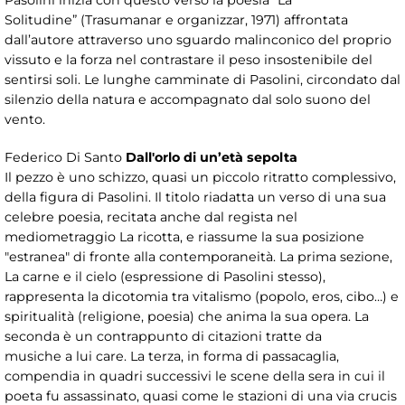
Pasolini inizia con questo verso la poesia “La
Solitudine” (Trasumanar e organizzar, 1971) affrontata
dall’autore attraverso uno sguardo malinconico del proprio
vissuto e la forza nel contrastare il peso insostenibile del
sentirsi soli. Le lunghe camminate di Pasolini, circondato dal
silenzio della natura e accompagnato dal solo suono del
vento.
Federico Di Santo
Dall'orlo di un’età sepolta
Il pezzo è uno schizzo, quasi un piccolo ritratto complessivo,
della figura di Pasolini. Il titolo riadatta un verso di una sua
celebre poesia, recitata anche dal regista nel
mediometraggio La ricotta, e riassume la sua posizione
"estranea" di fronte alla contemporaneità. La prima sezione,
La carne e il cielo (espressione di Pasolini stesso),
rappresenta la dicotomia tra vitalismo (popolo, eros, cibo…) e
spiritualità (religione, poesia) che anima la sua opera. La
seconda è un contrappunto di citazioni tratte da
musiche a lui care. La terza, in forma di passacaglia,
compendia in quadri successivi le scene della sera in cui il
poeta fu assassinato, quasi come le stazioni di una via crucis