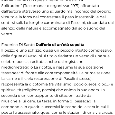
Pasolini inizia con questo verso la poesia “La
Solitudine” (Trasumanar e organizzar, 1971) affrontata
dall’autore attraverso uno sguardo malinconico del proprio
vissuto e la forza nel contrastare il peso insostenibile del
sentirsi soli. Le lunghe camminate di Pasolini, circondato dal
silenzio della natura e accompagnato dal solo suono del
vento.
Federico Di Santo
Dall'orlo di un’età sepolta
Il pezzo è uno schizzo, quasi un piccolo ritratto complessivo,
della figura di Pasolini. Il titolo riadatta un verso di una sua
celebre poesia, recitata anche dal regista nel
mediometraggio La ricotta, e riassume la sua posizione
"estranea" di fronte alla contemporaneità. La prima sezione,
La carne e il cielo (espressione di Pasolini stesso),
rappresenta la dicotomia tra vitalismo (popolo, eros, cibo…) e
spiritualità (religione, poesia) che anima la sua opera. La
seconda è un contrappunto di citazioni tratte da
musiche a lui care. La terza, in forma di passacaglia,
compendia in quadri successivi le scene della sera in cui il
poeta fu assassinato, quasi come le stazioni di una via crucis