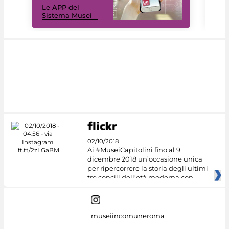
Le APP del
Mus
Sistema Musei
net
02/10/2018
Ai #MuseiCapitolini fino al 9
dicembre 2018 un’occasione unica
per ripercorrere la storia degli ultimi
tre concili dell’età moderna con
museiincomuneroma