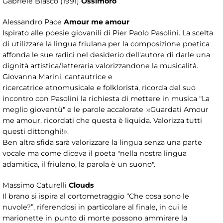
Gabriele Blasco (1991)
Ossimoro
Alessandro Pace
Amour me amour
Ispirato alle poesie giovanili di Pier Paolo Pasolini. La scelta
di utilizzare la lingua friulana per la composizione poetica
affonda le sue radici nel desiderio dell'autore di darle una
dignità artistica/letteraria valorizzandone la musicalità.
Giovanna Marini, cantautrice e
ricercatrice etnomusicale e folklorista, ricorda del suo
incontro con Pasolini la richiesta di mettere in musica "La
meglio gioventù" e le parole accalorate :«Guardati Amour
me amour, ricordati che questa è liquida. Valorizza tutti
questi dittonghi!».
Ben altra sfida sarà valorizzare la lingua senza una parte
vocale ma come diceva il poeta "nella nostra lingua
adamitica, il friulano, la parola è un suono".
Massimo Caturelli
Clouds
Il brano si ispira al cortometraggio “Che cosa sono le
nuvole?”, riferendosi in particolare al finale, in cui le
marionette in punto di morte possono ammirare la