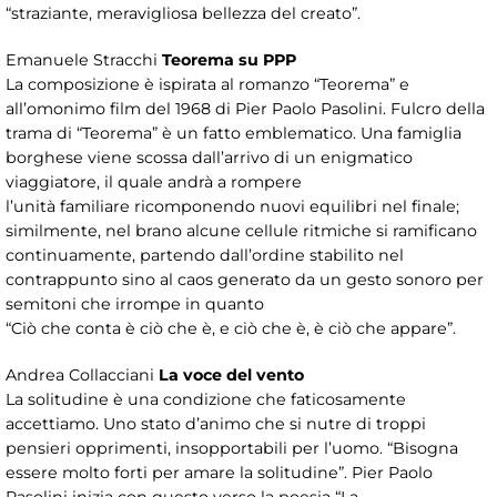
“straziante, meravigliosa bellezza del creato”.
Emanuele Stracchi
Teorema su PPP
La composizione è ispirata al romanzo “Teorema” e
all’omonimo film del 1968 di Pier Paolo Pasolini. Fulcro della
trama di “Teorema” è un fatto emblematico. Una famiglia
borghese viene scossa dall’arrivo di un enigmatico
viaggiatore, il quale andrà a rompere
l’unità familiare ricomponendo nuovi equilibri nel finale;
similmente, nel brano alcune cellule ritmiche si ramificano
continuamente, partendo dall’ordine stabilito nel
contrappunto sino al caos generato da un gesto sonoro per
semitoni che irrompe in quanto
“Ciò che conta è ciò che è, e ciò che è, è ciò che appare”.
Andrea Collacciani
La voce del vento
La solitudine è una condizione che faticosamente
accettiamo. Uno stato d’animo che si nutre di troppi
pensieri opprimenti, insopportabili per l’uomo. “Bisogna
essere molto forti per amare la solitudine”. Pier Paolo