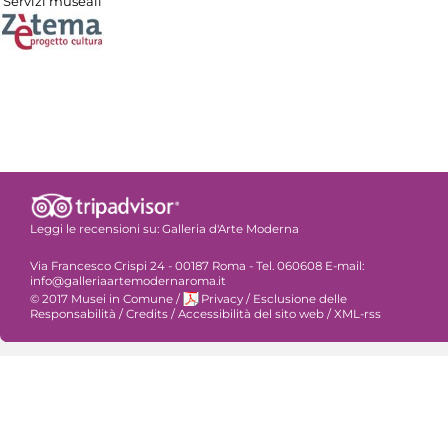
Servizi museali
Leggi le recensioni su:
Galleria d'Arte Moderna
Via Francesco Crispi 24 - 00187 Roma - Tel. 060608 E-mail:
info@galleriaartemodernaroma.it
© 2017 Musei in Comune
/
Privacy
/
Esclusione delle
Responsabilità
/
Credits
/
Accessibilità del sito web
/
XML-rss