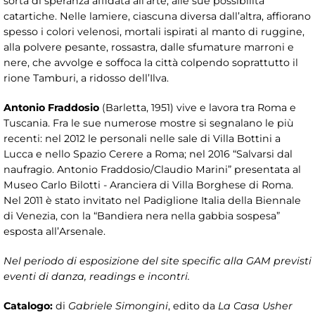
sorta di speranza affidata all’arte, alle sue possibilità
catartiche. Nelle lamiere, ciascuna diversa dall’altra, affiorano
spesso i colori velenosi, mortali ispirati al manto di ruggine,
alla polvere pesante, rossastra, dalle sfumature marroni e
nere, che avvolge e soffoca la città colpendo soprattutto il
rione Tamburi, a ridosso dell’Ilva.
Antonio Fraddosio
(Barletta, 1951) vive e lavora tra Roma e
Tuscania. Fra le sue numerose mostre si segnalano le più
recenti: nel 2012 le personali nelle sale di Villa Bottini a
Lucca e nello Spazio Cerere a Roma; nel 2016 “Salvarsi dal
naufragio. Antonio Fraddosio/Claudio Marini” presentata al
Museo Carlo Bilotti - Aranciera di Villa Borghese di Roma.
Nel 2011 è stato invitato nel Padiglione Italia della Biennale
di Venezia, con la “Bandiera nera nella gabbia sospesa”
esposta all’Arsenale.
Nel periodo di esposizione del site specific alla GAM previsti
eventi di danza, readings e incontri.
Catalogo:
di
Gabriele Simongini
, edito da
La Casa Usher