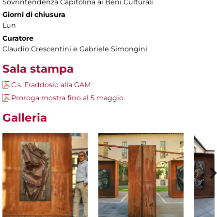
Sovrintendenza Capitolina ai Beni Culturali
Giorni di chiusura
Lun
Curatore
Claudio Crescentini e Gabriele Simongini
Sala stampa
C.s. Fraddosio alla GAM
Proroga mostra fino al 5 maggio
Galleria