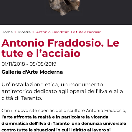
Home
>
Mostre
>
Antonio Fraddosio. Le tute e l’acciaio
Tu sei qui
Antonio Fraddosio. Le
tute e l’acciaio
01/11/2018 - 05/05/2019
Galleria d'Arte Moderna
Un’installazione etica, un monumento
antiretorico dedicato agli operai dell’Ilva e alla
città di Taranto.
Con il nuovo
site specific dello scultore Antonio Fraddosio,
l’arte affronta la realtà e in particolare la vicenda
drammatica dell’Ilva di Taranto
;
una denuncia universale
contro tutte le situazioni in cui il diritto al lavoro si