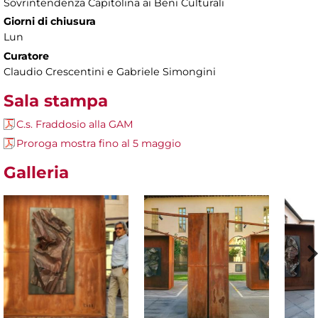
Sovrintendenza Capitolina ai Beni Culturali
Giorni di chiusura
Lun
Curatore
Claudio Crescentini e Gabriele Simongini
Sala stampa
C.s. Fraddosio alla GAM
Proroga mostra fino al 5 maggio
Galleria