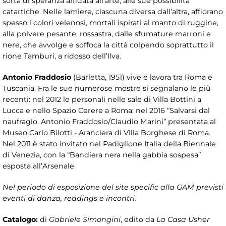
sorta di speranza affidata all’arte, alle sue possibilità
catartiche. Nelle lamiere, ciascuna diversa dall’altra, affiorano
spesso i colori velenosi, mortali ispirati al manto di ruggine,
alla polvere pesante, rossastra, dalle sfumature marroni e
nere, che avvolge e soffoca la città colpendo soprattutto il
rione Tamburi, a ridosso dell’Ilva.
Antonio Fraddosio
(Barletta, 1951) vive e lavora tra Roma e
Tuscania. Fra le sue numerose mostre si segnalano le più
recenti: nel 2012 le personali nelle sale di Villa Bottini a
Lucca e nello Spazio Cerere a Roma; nel 2016 “Salvarsi dal
naufragio. Antonio Fraddosio/Claudio Marini” presentata al
Museo Carlo Bilotti - Aranciera di Villa Borghese di Roma.
Nel 2011 è stato invitato nel Padiglione Italia della Biennale
di Venezia, con la “Bandiera nera nella gabbia sospesa”
esposta all’Arsenale.
Nel periodo di esposizione del site specific alla GAM previsti
eventi di danza, readings e incontri.
Catalogo:
di
Gabriele Simongini
, edito da
La Casa Usher