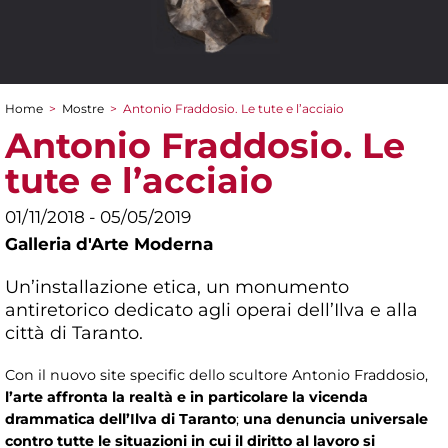
Home
>
Mostre
>
Antonio Fraddosio. Le tute e l’acciaio
Tu sei qui
Antonio Fraddosio. Le
tute e l’acciaio
01/11/2018 - 05/05/2019
Galleria d'Arte Moderna
Un’installazione etica, un monumento
antiretorico dedicato agli operai dell’Ilva e alla
città di Taranto.
Con il nuovo
site specific dello scultore Antonio Fraddosio,
l’arte affronta la realtà e in particolare la vicenda
drammatica dell’Ilva di Taranto
;
una denuncia universale
contro tutte le situazioni in cui il diritto al lavoro si