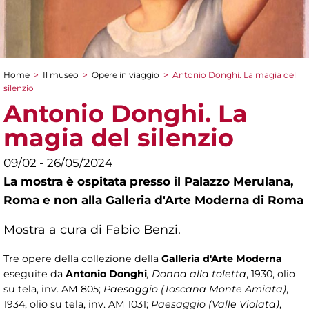
Home
>
Il museo
>
Opere in viaggio
>
Antonio Donghi. La magia del
Tu sei qui
silenzio
Antonio Donghi. La
magia del silenzio
09/02 - 26/05/2024
La mostra è ospitata presso il Palazzo Merulana,
Roma e non alla Galleria d'Arte Moderna di Roma
Mostra a cura di Fabio Benzi.
Tre opere della collezione della
Galleria d'Arte Moderna
eseguite da
Antonio Donghi
, Donna alla toletta
, 1930, olio
su tela, inv. AM 805;
Paesaggio (Toscana Monte Amiata)
,
1934, olio su tela, inv. AM 1031;
Paesaggio (Valle Violata)
,