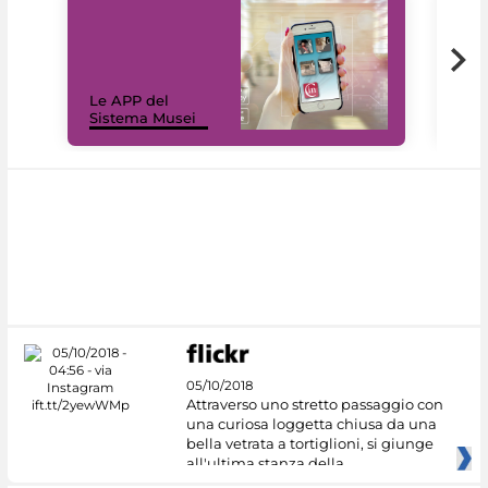
Il 
Le APP del
Mus
Sistema Musei
net
05/10/2018
Attraverso uno stretto passaggio con
una curiosa loggetta chiusa da una
bella vetrata a tortiglioni, si giunge
all'ultima stanza della