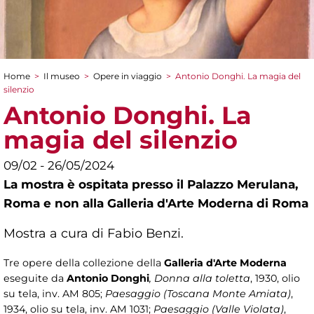
Home
>
Il museo
>
Opere in viaggio
>
Antonio Donghi. La magia del
Tu sei qui
silenzio
Antonio Donghi. La
magia del silenzio
09/02 - 26/05/2024
La mostra è ospitata presso il Palazzo Merulana,
Roma e non alla Galleria d'Arte Moderna di Roma
Mostra a cura di Fabio Benzi.
Tre opere della collezione della
Galleria d'Arte Moderna
eseguite da
Antonio Donghi
, Donna alla toletta
, 1930, olio
su tela, inv. AM 805;
Paesaggio (Toscana Monte Amiata)
,
1934, olio su tela, inv. AM 1031;
Paesaggio (Valle Violata)
,