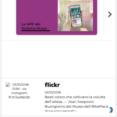
Il 
Le APP del
Mus
Sistema Musei
net
03/10/2018
Beati coloro che coltivano la voluttà
dell'attesa. — Jean Josipovici
Buongiorno dal Museo dell'#AraPacis
dove sono esposti i