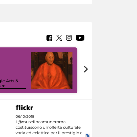
7 nuovi in-
painting tour
sulla piattaforma
le Arts &
Google Arts &
ure
Culture
06/10/2018
I @museiincomuneroma
costituiscono un’offerta culturale
varia ed eclettica per il prestigio e