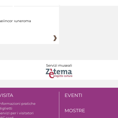
eiincomuneroma
Servizi museali
VISITA
EVENTI
Informazioni pratiche
iglietti
MOSTRE
ervizi per i visitatori
MIC card