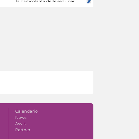
la particolarità delle sedi, per
Calendario
News
Avvisi
Partner