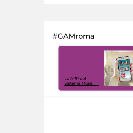
#GAMroma
Le APP del
Sistema Musei