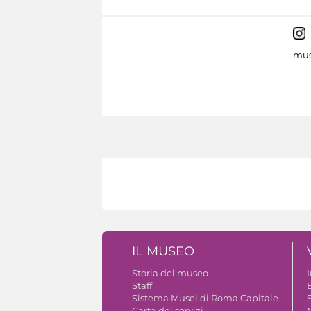
mus
IL MUSEO
Storia del museo
Staff
B
Sistema Musei di Roma Capitale
S
Carta dei servizi