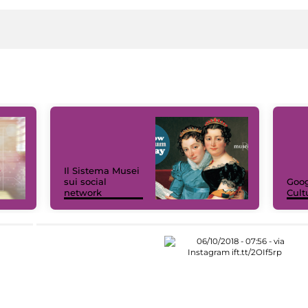
Il Sistema Musei
sui social
Goog
network
Cult