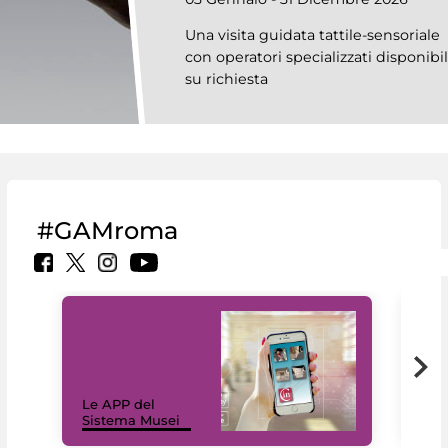
Una visita guidata tattile-sensoriale
con operatori specializzati disponibi
su richiesta
#GAMroma
Il 
Le APP del
Mus
Sistema Musei
net