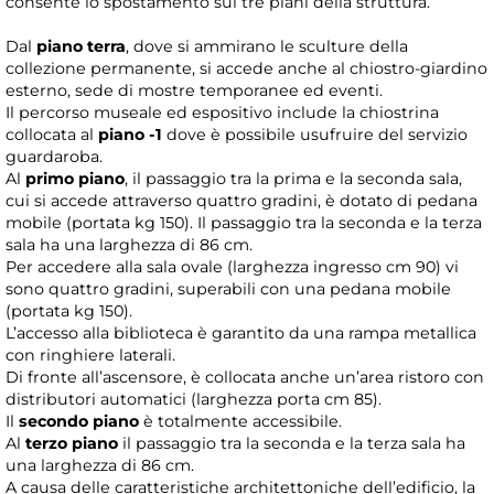
consente lo spostamento sui tre piani della struttura.
Dal
piano terra
, dove si ammirano le sculture della
collezione permanente, si accede anche al chiostro-giardino
esterno, sede di mostre temporanee ed eventi.
Il percorso museale ed espositivo include la chiostrina
collocata al
piano -1
dove è possibile usufruire del servizio
guardaroba.
Al
primo piano
, il passaggio tra la prima e la seconda sala,
cui si accede attraverso quattro gradini, è dotato di pedana
mobile (portata kg 150). Il passaggio tra la seconda e la terza
sala ha una larghezza di 86 cm.
Per accedere alla sala ovale (larghezza ingresso cm 90) vi
sono quattro gradini, superabili con una pedana mobile
(portata kg 150).
L’accesso alla biblioteca è garantito da una rampa metallica
con ringhiere laterali.
Di fronte all’ascensore, è collocata anche un’area ristoro con
distributori automatici (larghezza porta cm 85).
Il
secondo piano
è totalmente accessibile.
Al
terzo piano
il passaggio tra la seconda e la terza sala ha
una larghezza di 86 cm.
A causa delle caratteristiche architettoniche dell’edificio, la