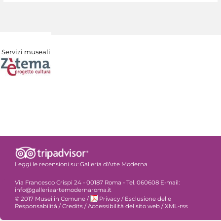
Servizi museali
Leggi le recensioni su:
Galleria d'Arte Moderna
Via Francesco Crispi 24 - 00187 Roma - Tel. 060608 E-mail:
info@galleriaartemodernaroma.it
© 2017 Musei in Comune
/
Privacy
/
Esclusione delle
Responsabilità
/
Credits
/
Accessibilità del sito web
/
XML-rss