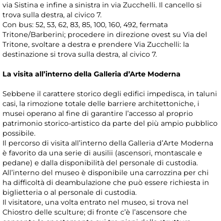
via Sistina e infine a sinistra in via Zucchelli. Il cancello si
trova sulla destra, al civico 7.
Con bus: 52, 53, 62, 83, 85, 100, 160, 492, fermata
Tritone/Barberini; procedere in direzione ovest su Via del
Tritone, svoltare a destra e prendere Via Zucchelli: la
destinazione si trova sulla destra, al civico 7.
La visita all’interno della Galleria d’Arte Moderna
Sebbene il carattere storico degli edifici impedisca, in taluni
casi, la rimozione totale delle barriere architettoniche, i
musei operano al fine di garantire l’accesso al proprio
patrimonio storico-artistico da parte del più ampio pubblico
possibile.
Il percorso di visita all’interno della Galleria d’Arte Moderna
è favorito da una serie di ausilii (ascensori, montascale e
pedane) e dalla disponibilità del personale di custodia.
All’interno del museo è disponibile una carrozzina per chi
ha difficoltà di deambulazione che può essere richiesta in
biglietteria o al personale di custodia.
Il visitatore, una volta entrato nel museo, si trova nel
Chiostro delle sculture; di fronte c’è l’ascensore che