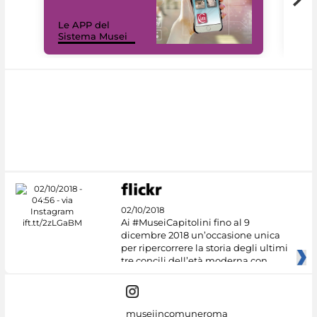
Il 
Le APP del
Mus
Sistema Musei
net
02/10/2018
Ai #MuseiCapitolini fino al 9
dicembre 2018 un’occasione unica
per ripercorrere la storia degli ultimi
tre concili dell’età moderna con
museiincomuneroma