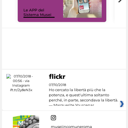
Il 
Le APP del
Mus
Sistema Musei
net
07/10/2018
Ho cercato la libertà più che la
potenza, e quest'ultima soltanto
perché, in parte, secondava la libertà.
— Marguerite Yourcenar
museiincomuneroma