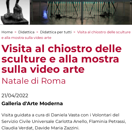
Home
>
Didattica
>
Didattica per tutti
>
Visita al chiostro delle sculture
Tu sei qui
e alla mostra sulla video arte
Visita al chiostro delle
sculture e alla mostra
sulla video arte
Natale di Roma
21/04/2022
Galleria d'Arte Moderna
Visita guidata a cura di Daniela Vasta con i Volontari del
Servizio Civile Universale Carlotta Anello, Flaminia Petrassi,
Claudia Verdat, Davide Maria Zazzini.