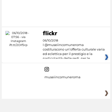
06/10/2018
I @museiincomuneroma
costituiscono un’offerta culturale varia
ed eclettica per il prestigio e la
particolarità delle sedi, per le
museiincomuneroma