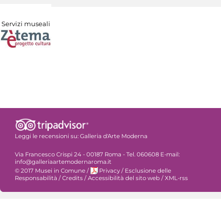
Servizi museali
Leggi le recensioni su:
Galleria d'Arte Moderna
Via Francesco Crispi 24 - 00187 Roma - Tel. 060608 E-mail:
info@galleriaartemodernaroma.it
© 2017 Musei in Comune
/
Privacy
/
Esclusione delle
Responsabilità
/
Credits
/
Accessibilità del sito web
/
XML-rss