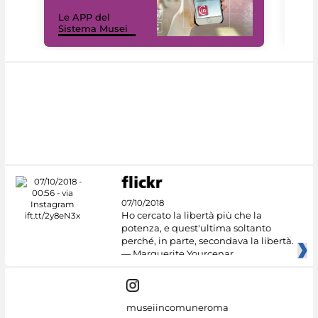
Il 
Le APP del
Mus
Sistema Musei
net
07/10/2018
Ho cercato la libertà più che la
potenza, e quest'ultima soltanto
perché, in parte, secondava la libertà.
— Marguerite Yourcenar
museiincomuneroma