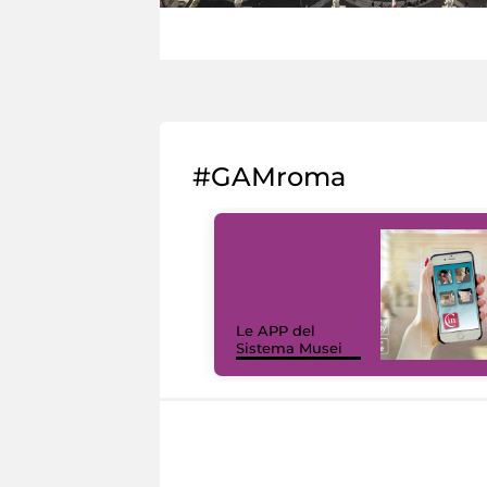
#GAMroma
Le APP del
Sistema Musei