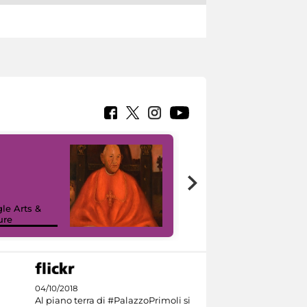
7 nuovi in-
painting tour
sulla piattaforma
le Arts &
Google Arts &
ure
Culture
04/10/2018
Al piano terra di #PalazzoPrimoli si