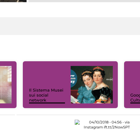
Il Sistema Musei
sui social
Goog
network
Cult