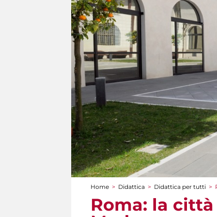
Home
>
Didattica
>
Didattica per tutti
>
Tu sei qui
Roma: la città