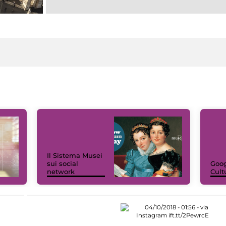
Il Sistema Musei
sui social
Goog
network
Cult