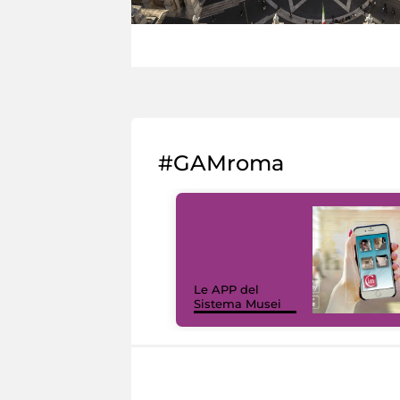
#GAMroma
Le APP del
Sistema Musei