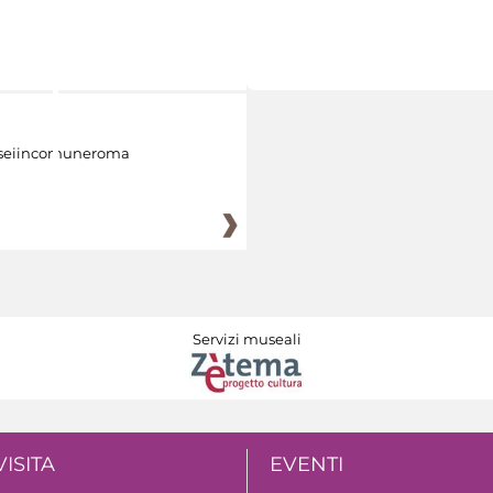
eiincomuneroma
Servizi museali
VISITA
EVENTI