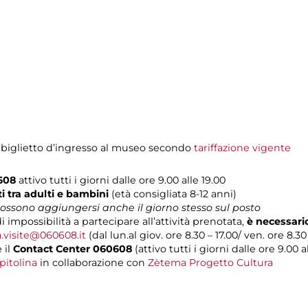
 biglietto d’ingresso al museo secondo
tariffazione vigente
0608
attivo tutti i giorni dalle ore 9.00 alle 19.00
 tra adulti e bambini
(età consigliata 8-12 anni)
 possono aggiungersi anche il giorno stesso sul posto
i impossibilità a partecipare all’attività prenotata,
è necessari
a.visite@060608.it
(dal lun.al giov. ore 8.30 – 17.00/ ven. ore 8.30 
 il
Contact Center 060608
(attivo tutti i giorni dalle ore 9.00 al
pitolina
in collaborazione con
Zètema Progetto Cultura