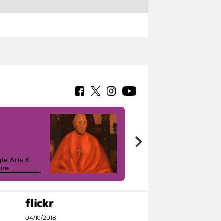
7 nuovi in-
painting tour
sulla piattaforma
le Arts &
Google Arts &
ure
Culture
04/10/2018