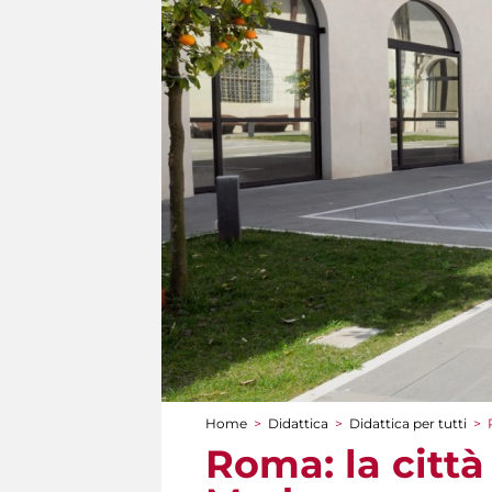
Home
>
Didattica
>
Didattica per tutti
>
Tu sei qui
Roma: la città