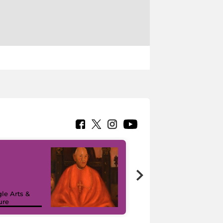
7 nuovi in-
painting tour
sulla piattaforma
le Arts &
Google Arts &
ure
Culture