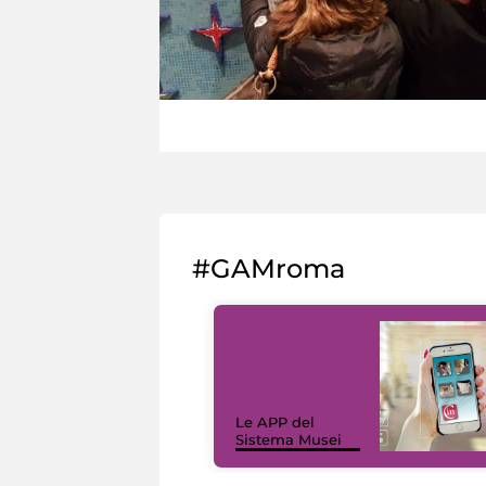
#GAMroma
Le APP del
Sistema Musei