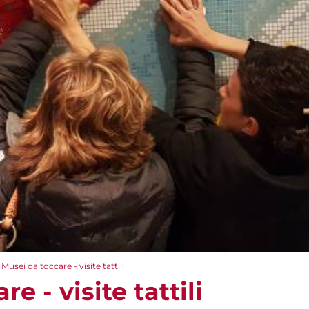
Musei da toccare - visite tattili
e - visite tattili