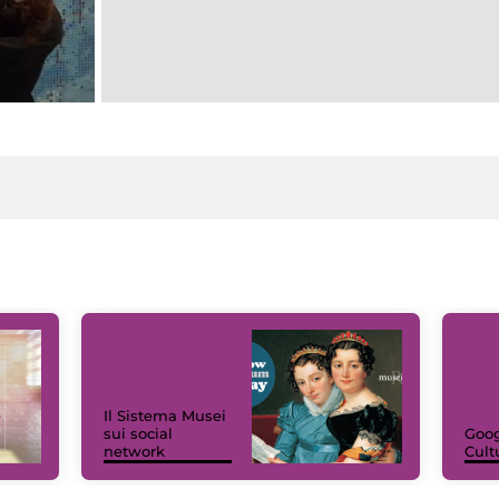
Il Sistema Musei
sui social
Goog
network
Cult