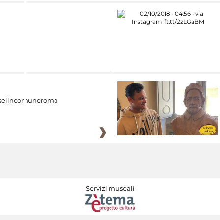
eiincomuneroma
Servizi museali