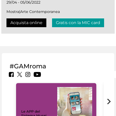
29/04 - 05/06/2022
Mostra|Arte Contemporanea
Acquista online
Gratis con la MIC card
#GAMroma
Il 
Le APP del
Mus
Sistema Musei
net