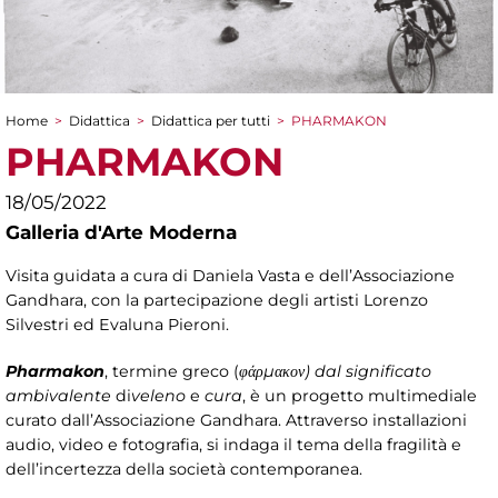
Home
>
Didattica
>
Didattica per tutti
>
PHARMAKON
Tu sei qui
PHARMAKON
18/05/2022
Galleria d'Arte Moderna
Visita guidata a cura di Daniela Vasta e dell’Associazione
Gandhara, con la partecipazione degli artisti Lorenzo
Silvestri ed Evaluna Pieroni.
Pharmakon
, termine greco (
φάρμακον) dal significato
ambivalente
di
veleno
e
cura
, è un progetto multimediale
curato dall’Associazione Gandhara. Attraverso installazioni
audio, video e fotografia, si indaga il tema della fragilità e
dell’incertezza della società contemporanea.