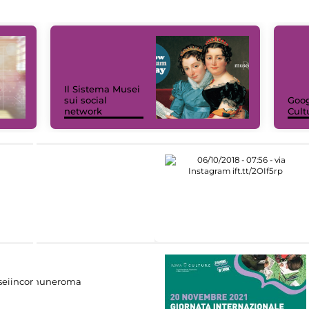
Il Sistema Musei
sui social
Goog
network
Cult
eiincomuneroma