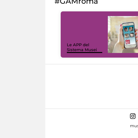
#GAMroma
Le APP del
Sistema Musei
mus