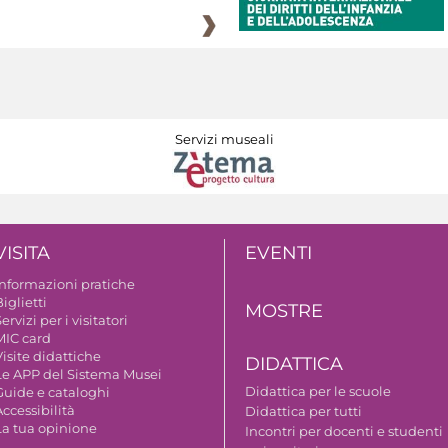
Servizi museali
VISITA
EVENTI
Informazioni pratiche
iglietti
MOSTRE
ervizi per i visitatori
MIC card
isite didattiche
DIDATTICA
Le APP del Sistema Musei
Didattica per le scuole
Guide e cataloghi
ccessibilità
Didattica per tutti
La tua opinione
Incontri per docenti e studenti