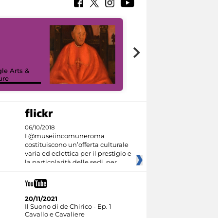
7 nuovi in-
painting tour
sulla piattaforma
le Arts &
Google Arts &
ure
Culture
06/10/2018
I @museiincomuneroma
costituiscono un’offerta culturale
varia ed eclettica per il prestigio e
la particolarità delle sedi, per
20/11/2021
Il Suono di de Chirico - Ep. 1
Cavallo e Cavaliere