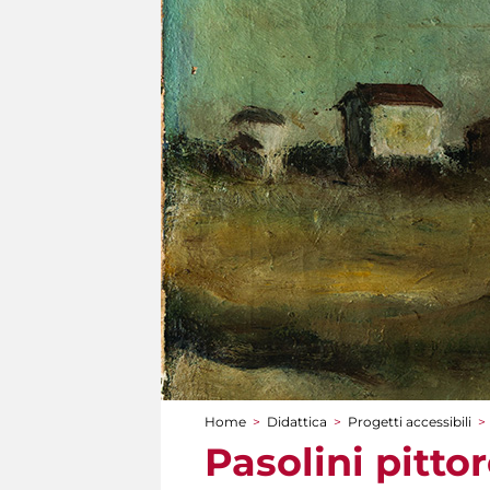
Home
>
Didattica
>
Progetti accessibili
>
Tu sei qui
Pasolini pitto