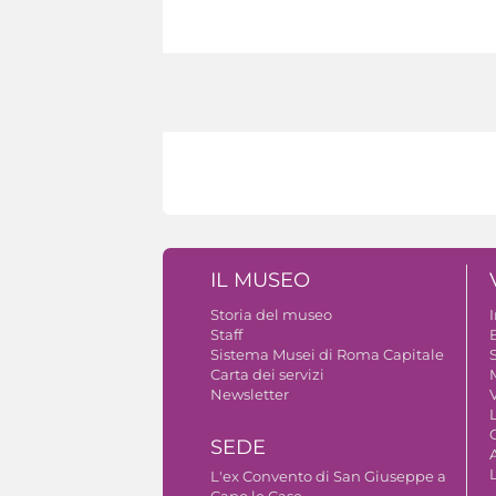
IL MUSEO
Storia del museo
Staff
B
Sistema Musei di Roma Capitale
S
Carta dei servizi
Newsletter
V
SEDE
A
L'ex Convento di San Giuseppe a
Capo le Case