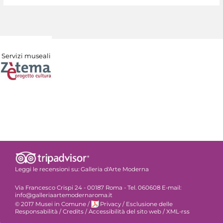
Servizi museali
Leggi le recensioni su:
Galleria d'Arte Moderna
Via Francesco Crispi 24 - 00187 Roma - Tel. 060608 E-mail:
info@galleriaartemodernaroma.it
© 2017 Musei in Comune
/
Privacy
/
Esclusione delle
Responsabilità
/
Credits
/
Accessibilità del sito web
/
XML-rss