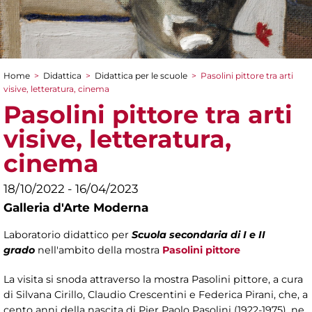
Home
>
Didattica
>
Didattica per le scuole
>
Pasolini pittore tra arti
Tu sei qui
visive, letteratura, cinema
Pasolini pittore tra arti
visive, letteratura,
cinema
18/10/2022 - 16/04/2023
Galleria d'Arte Moderna
Laboratorio didattico per
Scuola secondaria di I e II
grado
nell'ambito della mostra
Pasolini pittore
La visita si snoda attraverso la mostra Pasolini pittore, a cura
di Silvana Cirillo, Claudio Crescentini e Federica Pirani, che, a
cento anni della nascita di Pier Paolo Pasolini (1922-1975), ne