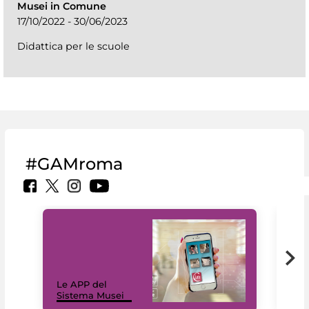
Musei in Comune
17/10/2022 - 30/06/2023
Didattica per le scuole
#GAMroma
Il 
Le APP del
Mus
Sistema Musei
net