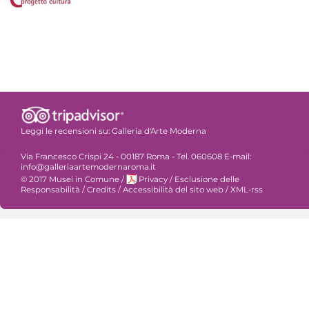
Leggi le recensioni su:
Galleria d'Arte Moderna
Via Francesco Crispi 24 - 00187 Roma - Tel. 060608 E-mail:
info@galleriaartemodernaroma.it
© 2017 Musei in Comune
/
Privacy
/
Esclusione delle
Responsabilità
/
Credits
/
Accessibilità del sito web
/
XML-rss