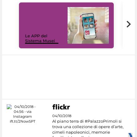
Il 
Le APP del
Mus
Sistema Musei
net
04/10/2018
Al piano terra di #PalazzoPrimoli si
trova una collezione di opere d’arte,
cimeli napoleonici, memorie