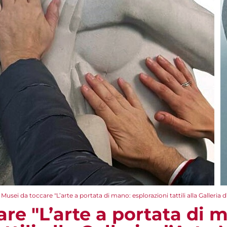
Musei da toccare "L’arte a portata di mano: esplorazioni tattili alla Galleria
re "L’arte a portata di 