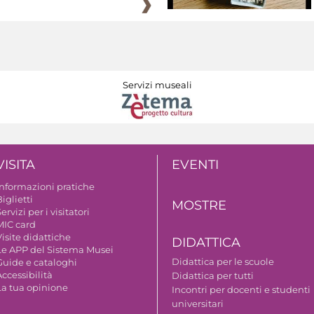
Servizi museali
VISITA
EVENTI
Informazioni pratiche
iglietti
MOSTRE
ervizi per i visitatori
MIC card
isite didattiche
DIDATTICA
Le APP del Sistema Musei
Didattica per le scuole
Guide e cataloghi
ccessibilità
Didattica per tutti
La tua opinione
Incontri per docenti e studenti
universitari