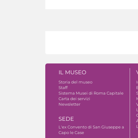
IL MUSEO
Storia del museo
Staff
B
Sistema Musei di Roma Capitale
S
Carta dei servizi
Newsletter
V
SEDE
A
L'ex Convento di San Giuseppe a
Capo le Case