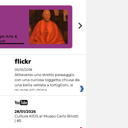
7 nuovi in-
painting tour
sulla piattaforma
le Arts &
Google Arts &
ure
Culture
05/10/2018
Attraverso uno stretto passaggio
con una curiosa loggetta chiusa da
una bella vetrata a tortiglioni, si
giunge all'ultima
28/01/2026
Cultura KIDS al Museo Carlo Bilotti
| #5