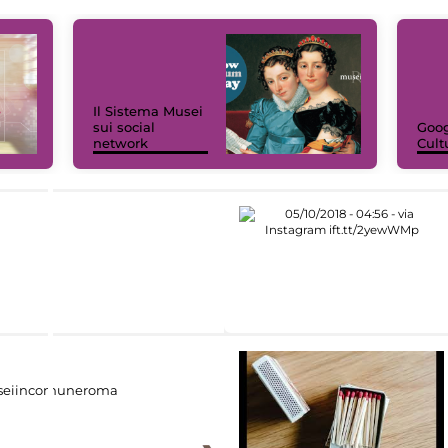
Il Sistema Musei
sui social
Goog
network
Cult
eiincomuneroma