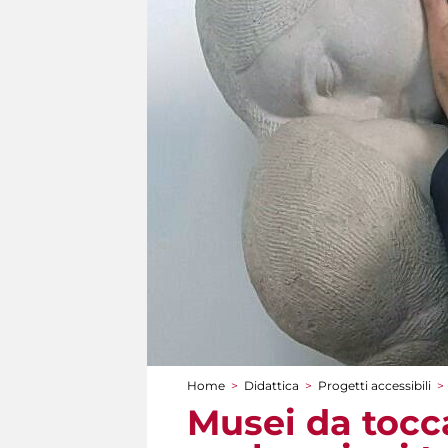
Home
>
Didattica
>
Progetti accessibili
>
Tu sei qui
Musei da tocca