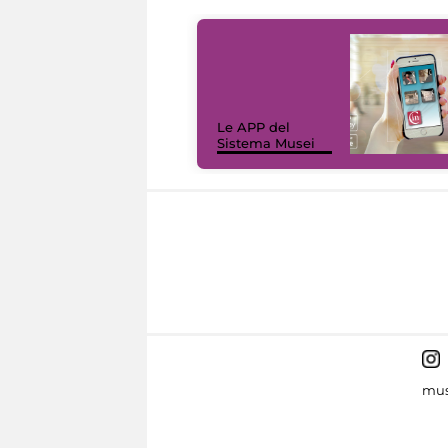
Le APP del
Sistema Musei
mus