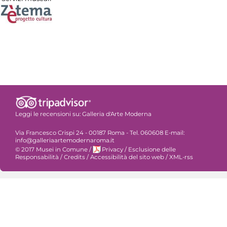
Leggi le recensioni su:
Galleria d'Arte Moderna
Via Francesco Crispi 24 - 00187 Roma - Tel. 060608 E-mail:
info@galleriaartemodernaroma.it
© 2017 Musei in Comune
/
Privacy
/
Esclusione delle
Responsabilità
/
Credits
/
Accessibilità del sito web
/
XML-rss