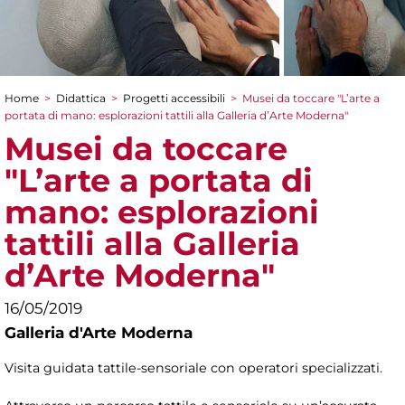
Home
>
Didattica
>
Progetti accessibili
>
Musei da toccare "L’arte a
Tu sei qui
portata di mano: esplorazioni tattili alla Galleria d’Arte Moderna"
Musei da toccare
"L’arte a portata di
mano: esplorazioni
tattili alla Galleria
d’Arte Moderna"
16/05/2019
Galleria d'Arte Moderna
Visita guidata tattile-sensoriale con operatori specializzati.