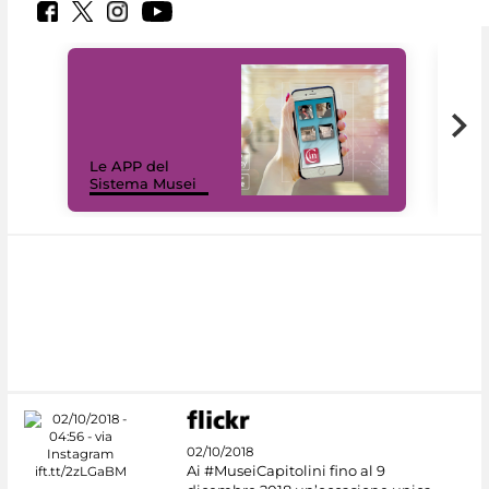
Il 
Le APP del
Mus
Sistema Musei
net
02/10/2018
Ai #MuseiCapitolini fino al 9