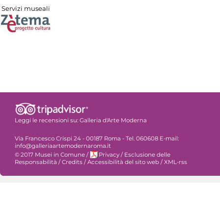
Servizi museali
Leggi le recensioni su:
Galleria d'Arte Moderna
Via Francesco Crispi 24 - 00187 Roma - Tel. 060608 E-mail:
info@galleriaartemodernaroma.it
© 2017 Musei in Comune
/
Privacy
/
Esclusione delle
Responsabilità
/
Credits
/
Accessibilità del sito web
/
XML-rss