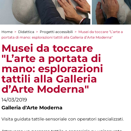
Home
>
Didattica
>
Progetti accessibili
>
Musei da toccare "L’arte a
Tu sei qui
portata di mano: esplorazioni tattili alla Galleria d’Arte Moderna"
Musei da toccare
"L’arte a portata di
mano: esplorazioni
tattili alla Galleria
d’Arte Moderna"
14/03/2019
Galleria d'Arte Moderna
Visita guidata tattile-sensoriale con operatori specializzati.