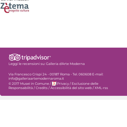
Leggi le recensioni su:
Galleria d'Arte Moderna
Via Francesco Crispi 24 - 00187 Roma - Tel. 060608 E-mail:
info@galleriaartemodernaroma.it
© 2017 Musei in Comune
/
Privacy
/
Esclusione delle
Responsabilità
/
Credits
/
Accessibilità del sito web
/
XML-rss