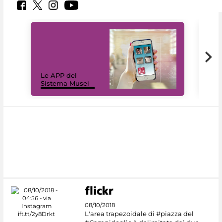
Il 
Le APP del
Mus
Sistema Musei
net
08/10/2018
L'area trapezoidale di #piazza del