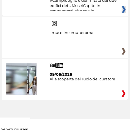
#Campidoglio è delimitata dai due
edifici dei #MuseiCapitolini
contrapposti, che con le
museiincomuneroma
09/06/2026
Alla scoperta del ruolo del curatore
Servizi museali