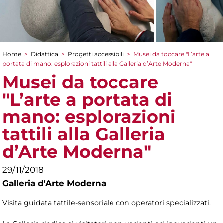
Home
>
Didattica
>
Progetti accessibili
>
Musei da toccare "L’arte a
Tu sei qui
portata di mano: esplorazioni tattili alla Galleria d’Arte Moderna"
Musei da toccare
"L’arte a portata di
mano: esplorazioni
tattili alla Galleria
d’Arte Moderna"
29/11/2018
Galleria d'Arte Moderna
Visita guidata tattile-sensoriale con operatori specializzati.