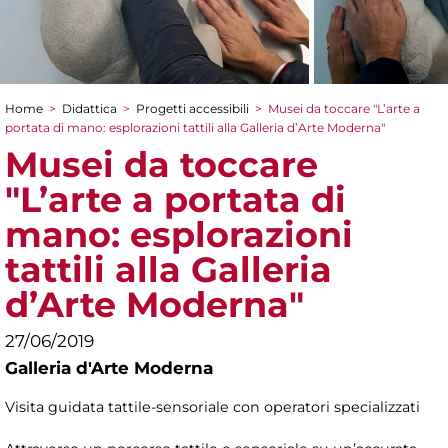
Home
>
Didattica
>
Progetti accessibili
>
Musei da toccare "L’arte a
Tu sei qui
portata di mano: esplorazioni tattili alla Galleria d’Arte Moderna"
Musei da toccare
"L’arte a portata di
mano: esplorazioni
tattili alla Galleria
d’Arte Moderna"
27/06/2019
Galleria d'Arte Moderna
Visita guidata tattile-sensoriale con operatori specializzati