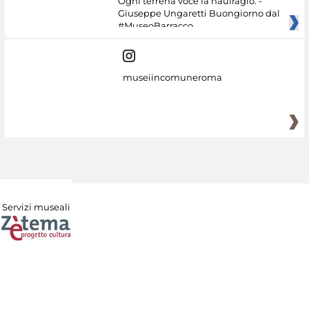
Ogni terrena voce fa naufragio. -
Giuseppe Ungaretti Buongiorno dal
#MuseoBarracco
museiincomuneroma
Servizi museali