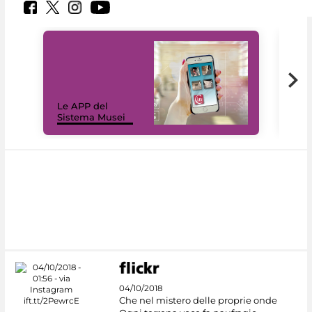
Il 
Le APP del
Mus
Sistema Musei
net
04/10/2018
Che nel mistero delle proprie onde