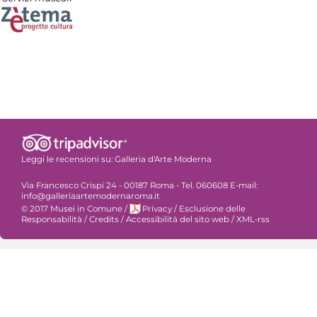
Leggi le recensioni su:
Galleria d'Arte Moderna
Via Francesco Crispi 24 - 00187 Roma - Tel. 060608 E-mail:
info@galleriaartemodernaroma.it
© 2017 Musei in Comune
/
Privacy
/
Esclusione delle
Responsabilità
/
Credits
/
Accessibilità del sito web
/
XML-rss