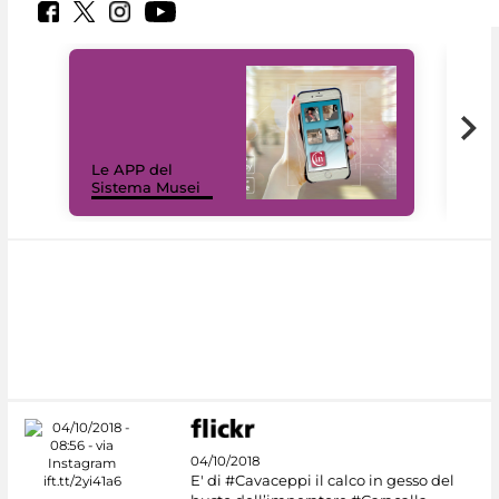
Il 
Le APP del
Mus
Sistema Musei
net
04/10/2018
E' di #Cavaceppi il calco in gesso del