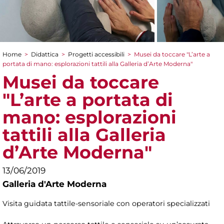
Home
>
Didattica
>
Progetti accessibili
>
Musei da toccare "L’arte a
Tu sei qui
portata di mano: esplorazioni tattili alla Galleria d’Arte Moderna"
Musei da toccare
"L’arte a portata di
mano: esplorazioni
tattili alla Galleria
d’Arte Moderna"
13/06/2019
Galleria d'Arte Moderna
Visita guidata tattile-sensoriale con operatori specializzati