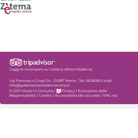
Leggi le recensioni su:
Galleria d'Arte Moderna
Via Francesco Crispi 24 - 00187 Roma - Tel. 060608 E-mail:
info@galleriaartemodernaroma.it
© 2017 Musei in Comune
/
Privacy
/
Esclusione delle
Responsabilità
/
Credits
/
Accessibilità del sito web
/
XML-rss