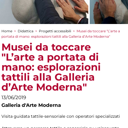
Home
>
Didattica
>
Progetti accessibili
>
Musei da toccare "L’arte a
Tu sei qui
portata di mano: esplorazioni tattili alla Galleria d’Arte Moderna"
Musei da toccare
"L’arte a portata di
mano: esplorazioni
tattili alla Galleria
d’Arte Moderna"
13/06/2019
Galleria d'Arte Moderna
Visita guidata tattile-sensoriale con operatori specializzati