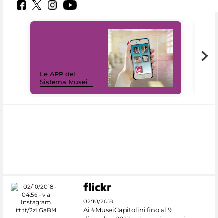
Il 
Le APP del
Mus
Sistema Musei
net
02/10/2018
Ai #MuseiCapitolini fino al 9