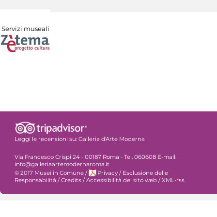
Servizi museali
Leggi le recensioni su:
Galleria d'Arte Moderna
Via Francesco Crispi 24 - 00187 Roma - Tel. 060608 E-mail:
info@galleriaartemodernaroma.it
© 2017 Musei in Comune
/
Privacy
/
Esclusione delle
Responsabilità
/
Credits
/
Accessibilità del sito web
/
XML-rss