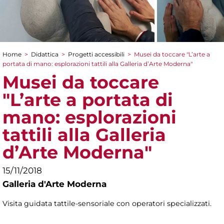
Home
>
Didattica
>
Progetti accessibili
>
Musei da toccare "L’arte a
Tu sei qui
portata di mano: esplorazioni tattili alla Galleria d’Arte Moderna"
Musei da toccare
"L’arte a portata di
mano: esplorazioni
tattili alla Galleria
d’Arte Moderna"
15/11/2018
Galleria d'Arte Moderna
Visita guidata tattile-sensoriale con operatori specializzati.