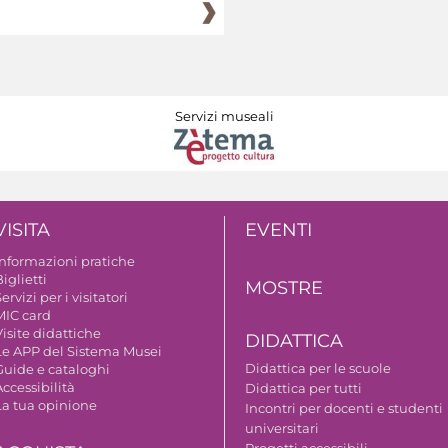
Servizi museali
VISITA
EVENTI
Informazioni pratiche
iglietti
MOSTRE
ervizi per i visitatori
MIC card
isite didattiche
DIDATTICA
Le APP del Sistema Musei
Didattica per le scuole
Guide e cataloghi
ccessibilità
Didattica per tutti
La tua opinione
Incontri per docenti e studenti
universitari
Progetti accessibili