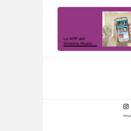
Le APP del
Sistema Musei
mus