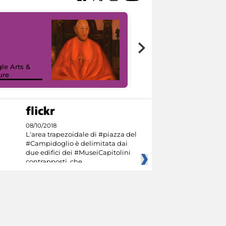
7 nuovi in-
painting tour
sulla piattaforma
le Arts &
Google Arts &
ure
Culture
08/10/2018
L'area trapezoidale di #piazza del
#Campidoglio è delimitata dai
due edifici dei #MuseiCapitolini
contrapposti, che