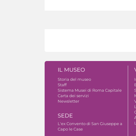
IL MUSEO
Storia del museo
Staff
B
Sistema Musei di Roma Capitale
S
Carta dei servizi
Newsletter
V
SEDE
A
L'ex Convento di San Giuseppe a
Capo le Case