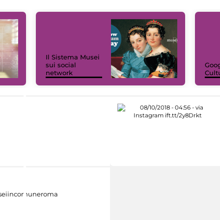
Il Sistema Musei
sui social
Goog
network
Cult
eiincomuneroma