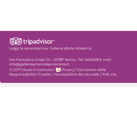
Leggi le recensioni su:
Galleria d'Arte Moderna
Via Francesco Crispi 24 - 00187 Roma - Tel. 060608 E-mail:
info@galleriaartemodernaroma.it
© 2017 Musei in Comune
/
Privacy
/
Esclusione delle
Responsabilità
/
Credits
/
Accessibilità del sito web
/
XML-rss