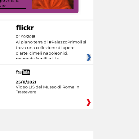
le Arts &
Google Arts &
ure
Culture
04/10/2018
Al piano terra di #PalazzoPrimoli si
trova una collezione di opere
d’arte, cimeli napoleonici,
memorie familiari. La
25/11/2021
Video LIS del Museo di Roma in
Trastevere