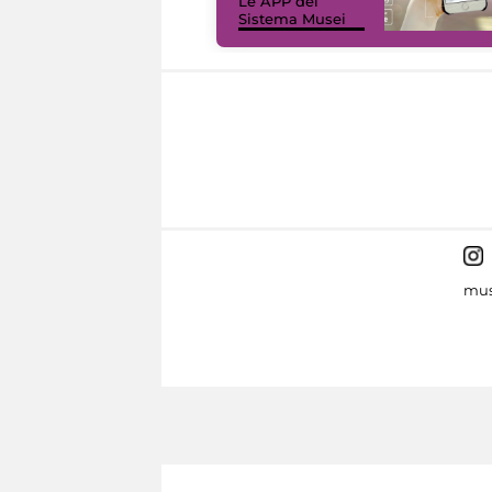
Le APP del
Sistema Musei
mus