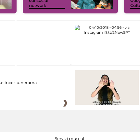
sui social
Goog
network
Cult
eiincomuneroma
Servizi museali