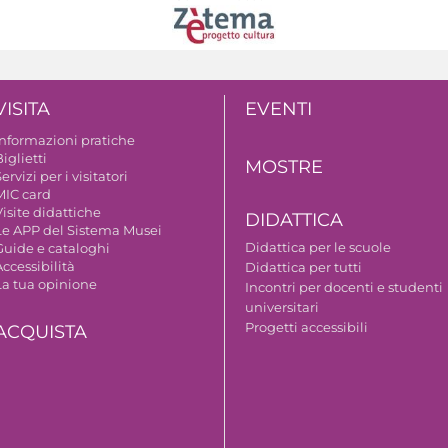
VISITA
EVENTI
Informazioni pratiche
iglietti
MOSTRE
ervizi per i visitatori
MIC card
isite didattiche
DIDATTICA
Le APP del Sistema Musei
Didattica per le scuole
Guide e cataloghi
ccessibilità
Didattica per tutti
La tua opinione
Incontri per docenti e studenti
universitari
Progetti accessibili
ACQUISTA