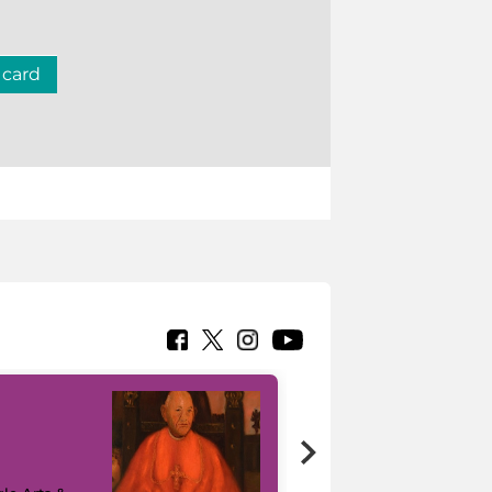
 card
7 nuovi in-
painting tour
sulla piattaforma