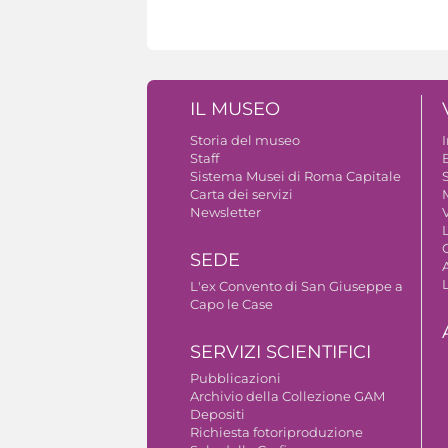
IL MUSEO
Storia del museo
Staff
B
Sistema Musei di Roma Capitale
S
Carta dei servizi
Newsletter
V
SEDE
A
L'ex Convento di San Giuseppe a
Capo le Case
SERVIZI SCIENTIFICI
Pubblicazioni
Archivio della Collezione GAM
Depositi
Richiesta fotoriproduzione