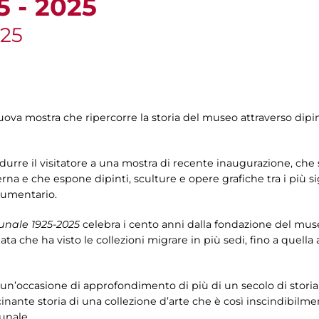
 - 2025
025
uova mostra che ripercorre la storia del museo attraverso dipin
odurre il visitatore a una mostra di recente inaugurazione, che
rna e che espone dipinti, sculture e opere grafiche tra i più sign
cumentario.
unale 1925-2025
celebra i cento anni dalla fondazione del mus
iata che ha visto le collezioni migrare in più sedi, fino a quell
 un’occasione di approfondimento di più di un secolo di storia d
scinante storia di una collezione d’arte che è così inscindibilme
unale.