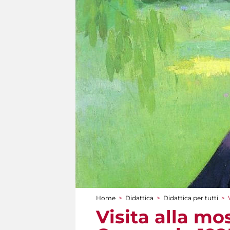
Home
>
Didattica
>
Didattica per tutti
>
Tu sei qui
Visita alla mo