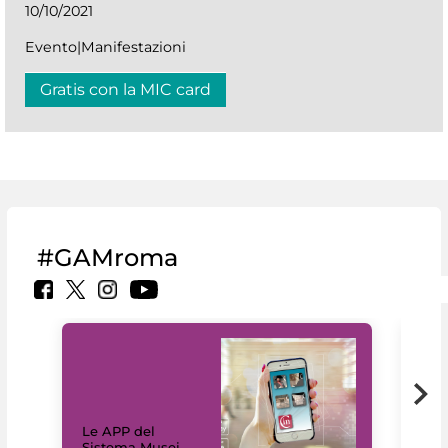
10/10/2021
Evento|Manifestazioni
Gratis con la MIC card
#GAMroma
Il 
Le APP del
Mus
Sistema Musei
net