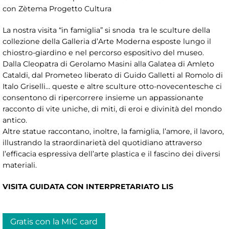
con Zètema Progetto Cultura
La nostra visita “in famiglia” si snoda
tra le sculture della
collezione della Galleria d’Arte Moderna esposte lungo il
chiostro-giardino e nel percorso espositivo del museo.
Dalla Cleopatra di Gerolamo Masini alla Galatea di Amleto
Cataldi, dal Prometeo liberato di Guido Galletti al Romolo di
Italo Griselli… queste e altre sculture otto-novecentesche ci
consentono di ripercorrere insieme un appassionante
racconto di vite uniche, di miti, di eroi e divinità del mondo
antico.
Altre statue raccontano, inoltre, la famiglia, l’amore, il lavoro,
illustrando la straordinarietà del quotidiano attraverso
l’efficacia espressiva dell’arte plastica e il fascino dei diversi
materiali.
VISITA GUIDATA CON INTERPRETARIATO LIS
Gratis con la MIC card