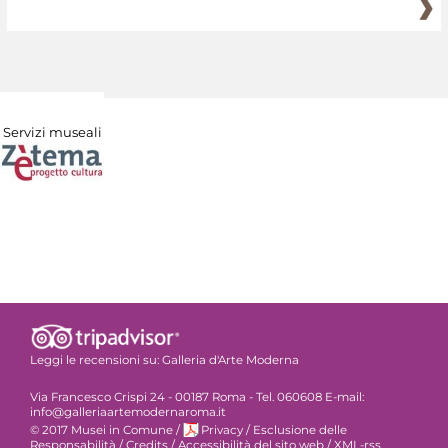
Servizi museali
Leggi le recensioni su:
Galleria d'Arte Moderna
Via Francesco Crispi 24 - 00187 Roma - Tel. 060608 E-mail:
info@galleriaartemodernaroma.it
© 2017 Musei in Comune
/
Privacy
/
Esclusione delle
Responsabilità
/
Credits
/
Accessibilità del sito web
/
XML-rss