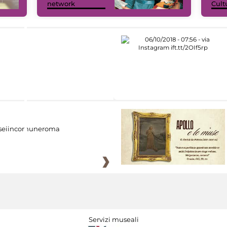
network
Cult
eiincomuneroma
Servizi museali