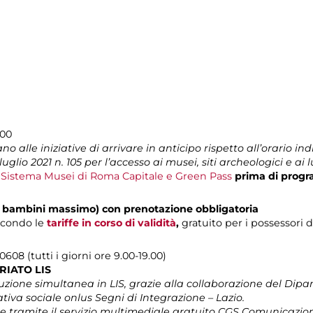
.00
o alle iniziative di arrivare in anticipo rispetto all’orario indi
uglio 2021 n. 105 per l’accesso ai musei, siti archeologici e ai 
l Sistema Musei di Roma Capitale e Green Pass
prima di progr
(4 bambini massimo) con prenotazione obbligatoria
econdo le
tariffe in corso di validità
,
gratuito per i possessori 
608 (tutti i giorni ore 9.00-19.00)
RIATO LIS
ione simultanea in LIS, grazie alla collaborazione del Dipar
tiva sociale onlus Segni di Integrazione – Lazio.
 tramite il servizio multimediale gratuito CGS Comunicazio