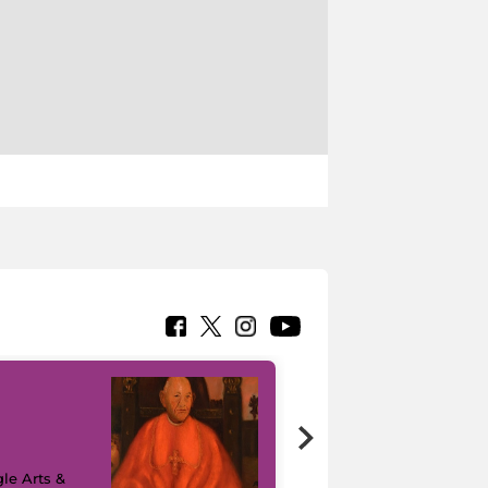
7 nuovi in-
painting tour
sulla piattaforma
le Arts &
Google Arts &