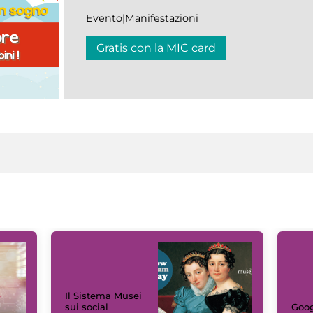
Evento|Manifestazioni
Gratis con la MIC card
Il Sistema Musei
sui social
Goog