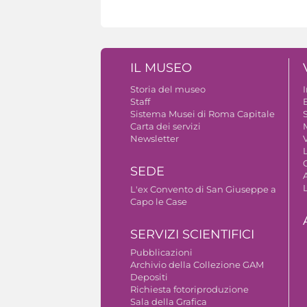
IL MUSEO
Storia del museo
Staff
B
Sistema Musei di Roma Capitale
S
Carta dei servizi
Newsletter
V
SEDE
A
L'ex Convento di San Giuseppe a
Capo le Case
SERVIZI SCIENTIFICI
Pubblicazioni
Archivio della Collezione GAM
Depositi
Richiesta fotoriproduzione
Sala della Grafica