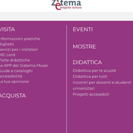
VISITA
EVENTI
Informazioni pratiche
iglietti
MOSTRE
ervizi per i visitatori
MIC card
isite didattiche
DIDATTICA
Le APP del Sistema Musei
Didattica per le scuole
Guide e cataloghi
ccessibilità
Didattica per tutti
La tua opinione
Incontri per docenti e studenti
universitari
Progetti accessibili
ACQUISTA