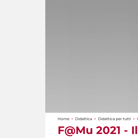
Home
>
Didattica
>
Didattica per tutti
>
Tu sei qui
F@Mu 2021 - Il