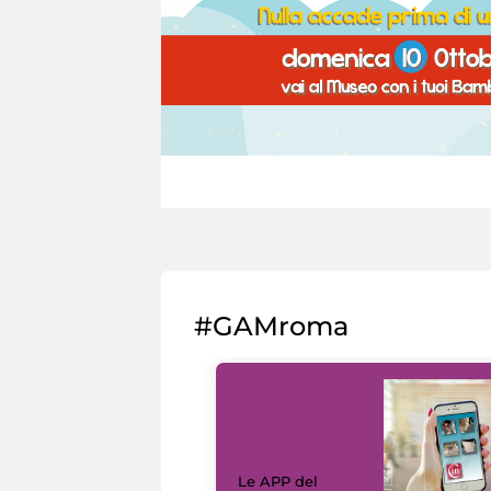
#GAMroma
Le APP del