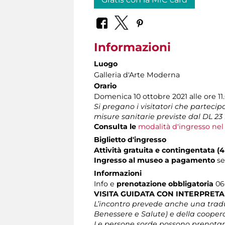
Informazioni
Luogo
Galleria d'Arte Moderna
Orario
Domenica 10 ottobre 2021 alle ore 11
Si pregano i visitatori che partecipan
misure sanitarie previste dal DL 23 l
Consulta le
modalità d'ingresso ne
Biglietto d'ingresso
Attività gratuita e contingentata 
Ingresso al museo a pagamento
s
Informazioni
Info e
prenotazione obbligatoria
060
VISITA GUIDATA CON INTERPRETA
L’incontro prevede anche una traduz
Benessere e Salute) e della coopera
Le persone sorde possono prenotare