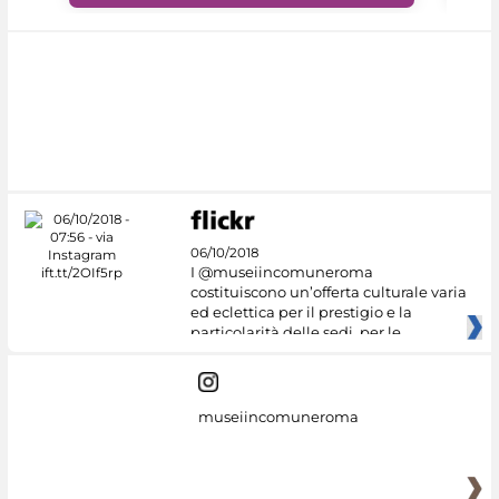
06/10/2018
I @museiincomuneroma
costituiscono un’offerta culturale varia
ed eclettica per il prestigio e la
particolarità delle sedi, per le
museiincomuneroma