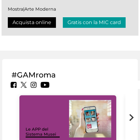
Mostra|Arte Moderna
Acquista online
Gratis con la MIC card
#GAMroma
Il 
Le APP del
Mus
Sistema Musei
net