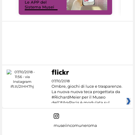
Le APP del
Mus
Sistema Musei
net
07/10/2018
Ombre, giochi di luce e trasparenze.
La nuova nuova teca progettata da
#RichardMeier per il Museo
dell'#AraPacis è modulata sul
museiincomuneroma