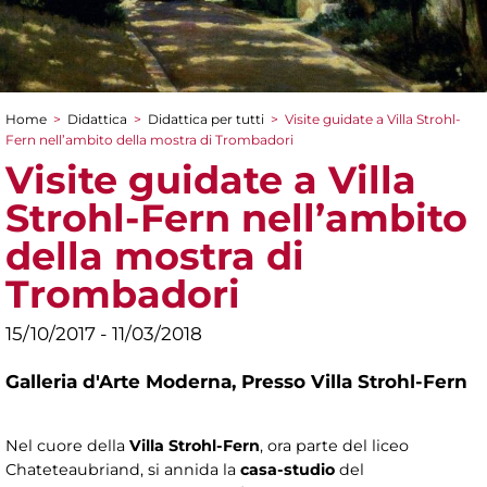
Home
>
Didattica
>
Didattica per tutti
>
Visite guidate a Villa Strohl-
Tu sei qui
Fern nell’ambito della mostra di Trombadori
Visite guidate a Villa
Strohl-Fern nell’ambito
della mostra di
Trombadori
15/10/2017 - 11/03/2018
Galleria d'Arte Moderna,
Presso Villa Strohl-Fern
Nel cuore della
Villa Strohl-Fern
, ora parte del liceo
Chateteaubriand, si annida la
casa-studio
del