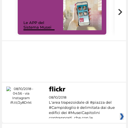
Il 
Le APP del
Mus
Sistema Musei
net
08/10/2018
L'area trapezoidale di #piazza del
#Campidoglio è delimitata dai due
edifici dei #MuseiCapitolini
contrapposti, che con le