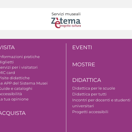
Servizi museali
VISITA
EVENTI
Informazioni pratiche
iglietti
MOSTRE
ervizi per i visitatori
MIC card
isite didattiche
DIDATTICA
Le APP del Sistema Musei
Didattica per le scuole
Guide e cataloghi
ccessibilità
Didattica per tutti
La tua opinione
Incontri per docenti e studenti
universitari
Progetti accessibili
ACQUISTA