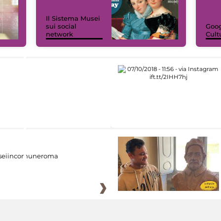
Il Sistema Musei
sui social
Goog
network
Cult
eiincomuneroma