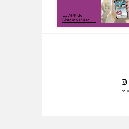
Le APP del
Sistema Musei
mus