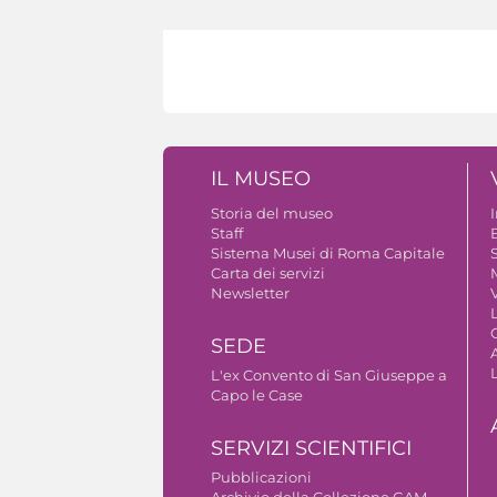
IL MUSEO
Storia del museo
Staff
B
Sistema Musei di Roma Capitale
S
Carta dei servizi
Newsletter
V
SEDE
A
L'ex Convento di San Giuseppe a
Capo le Case
SERVIZI SCIENTIFICI
Pubblicazioni