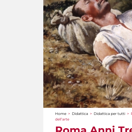
Home
>
Didattica
>
Didattica per tutti
>
Tu sei qui
dell’arte
Roma Anni Tre