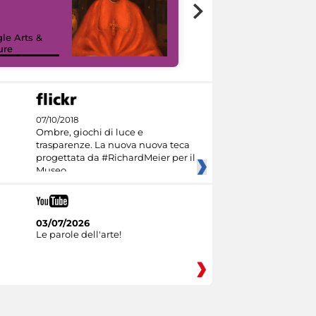
7 nuovi in-
painting tour
sulla piattaforma
le Arts &
Google Arts &
ure
Culture
07/10/2018
Ombre, giochi di luce e
trasparenze. La nuova nuova teca
progettata da #RichardMeier per il
Museo
03/07/2026
Le parole dell'arte!