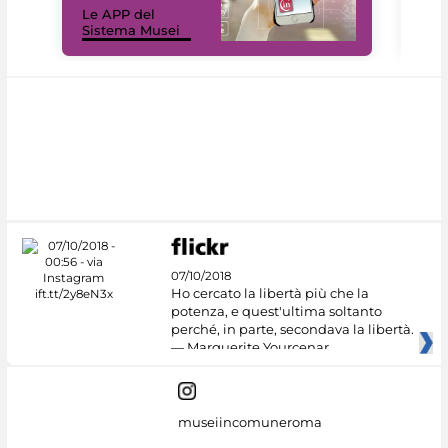
Le APP del
Mus
Sistema Musei
net
07/10/2018
Ho cercato la libertà più che la
potenza, e quest'ultima soltanto
perché, in parte, secondava la libertà.
— Marguerite Yourcenar
museiincomuneroma