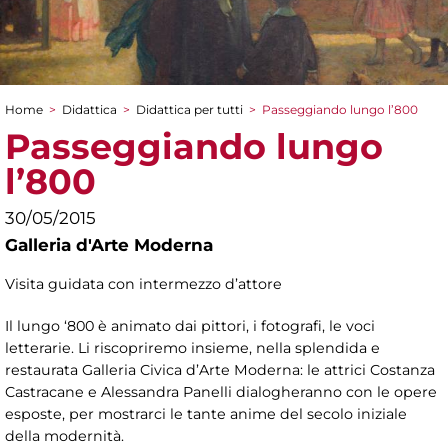
Home
>
Didattica
>
Didattica per tutti
>
Passeggiando lungo l’800
Tu sei qui
Passeggiando lungo
l’800
30/05/2015
Galleria d'Arte Moderna
Visita guidata con intermezzo d’attore
Il lungo ‘800 è animato dai pittori, i fotografi, le voci
letterarie. Li riscopriremo insieme, nella splendida e
restaurata Galleria Civica d’Arte Moderna: le attrici Costanza
Castracane e Alessandra Panelli dialogheranno con le opere
esposte, per mostrarci le tante anime del secolo iniziale
della modernità.