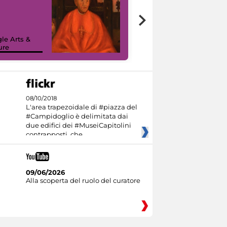
7 nuovi in-
painting tour
sulla piattaforma
le Arts &
Google Arts &
ure
Culture
08/10/2018
L'area trapezoidale di #piazza del
#Campidoglio è delimitata dai
due edifici dei #MuseiCapitolini
contrapposti, che
09/06/2026
Alla scoperta del ruolo del curatore