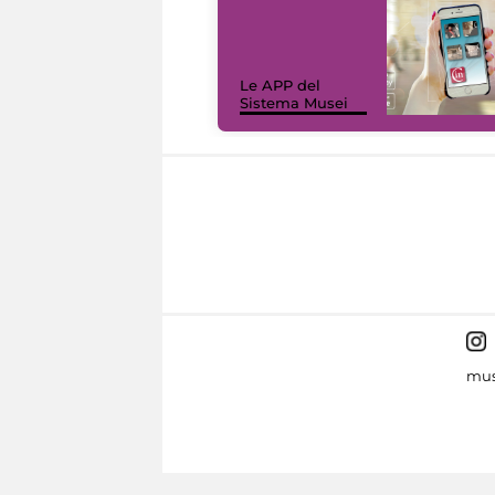
Le APP del
Sistema Musei
mus