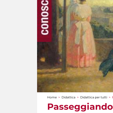
Home
>
Didattica
>
Didattica per tutti
>
Tu sei qui
Passeggiando 