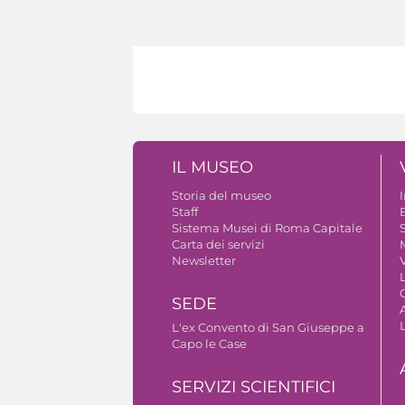
IL MUSEO
Storia del museo
Staff
B
Sistema Musei di Roma Capitale
S
Carta dei servizi
Newsletter
V
SEDE
A
L'ex Convento di San Giuseppe a
Capo le Case
SERVIZI SCIENTIFICI