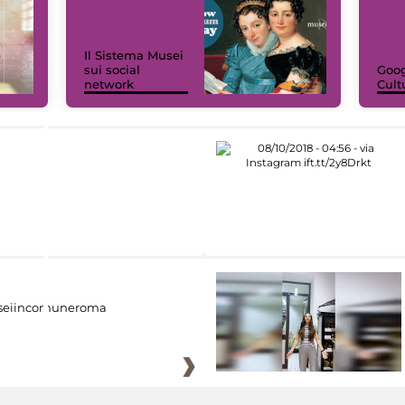
Il Sistema Musei
sui social
Goog
network
Cult
eiincomuneroma