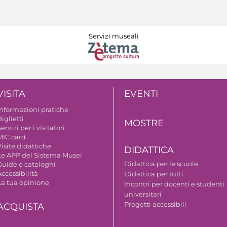
Servizi museali
VISITA
EVENTI
Informazioni pratiche
iglietti
MOSTRE
ervizi per i visitatori
MIC card
isite didattiche
DIDATTICA
Le APP del Sistema Musei
Didattica per le scuole
Guide e cataloghi
ccessibilità
Didattica per tutti
La tua opinione
Incontri per docenti e studenti
universitari
Progetti accessibili
ACQUISTA