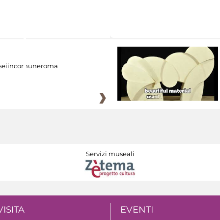
eiincomuneroma
Servizi museali
VISITA
EVENTI