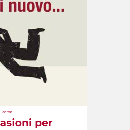
a a Roma
casioni per