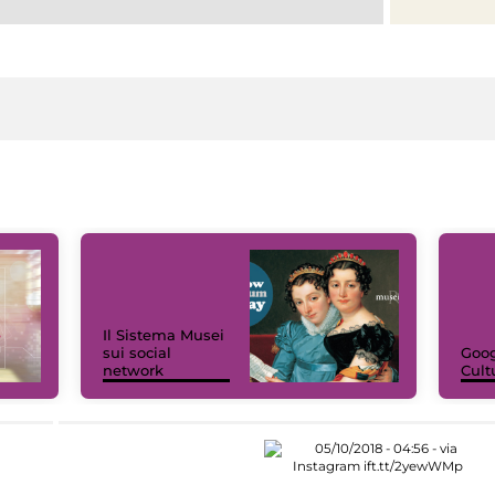
Il Sistema Musei
sui social
Goog
network
Cult