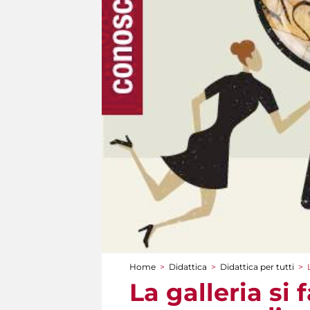
Home
>
Didattica
>
Didattica per tutti
>
Tu sei qui
La galleria si