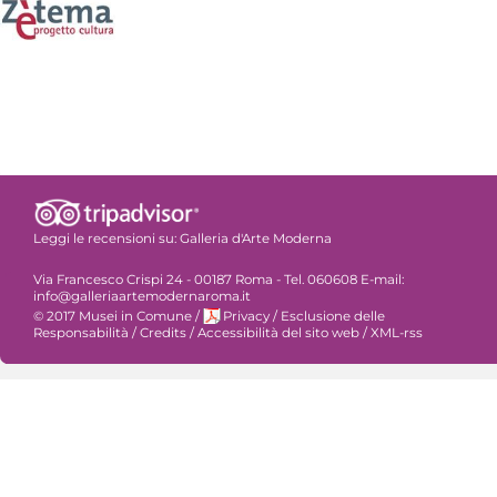
Leggi le recensioni su:
Galleria d'Arte Moderna
Via Francesco Crispi 24 - 00187 Roma - Tel. 060608 E-mail:
info@galleriaartemodernaroma.it
© 2017 Musei in Comune
/
Privacy
/
Esclusione delle
Responsabilità
/
Credits
/
Accessibilità del sito web
/
XML-rss