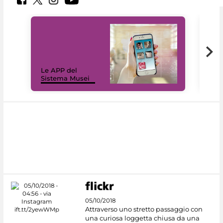
Il 
Le APP del
Mus
Sistema Musei
net
05/10/2018
Attraverso uno stretto passaggio con
una curiosa loggetta chiusa da una