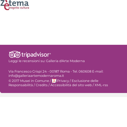
Leggi le recensioni su:
Galleria d'Arte Moderna
Via Francesco Crispi 24 - 00187 Roma - Tel. 060608 E-mail:
info@galleriaartemodernaroma.it
© 2017 Musei in Comune
/
Privacy
/
Esclusione delle
Responsabilità
/
Credits
/
Accessibilità del sito web
/
XML-rss