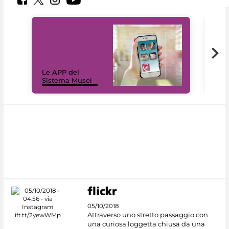
Il 
Le APP del
Mus
Sistema Musei
net
05/10/2018
Attraverso uno stretto passaggio con
una curiosa loggetta chiusa da una