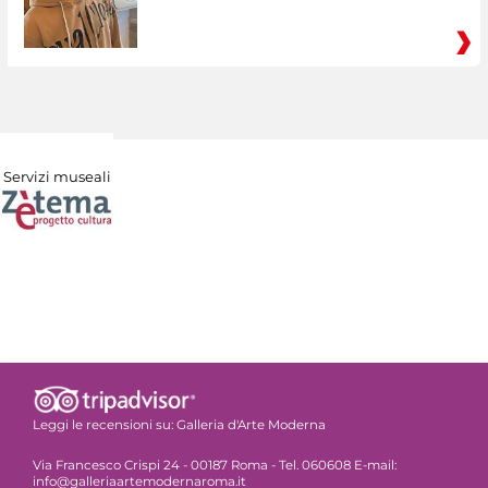
Servizi museali
Leggi le recensioni su:
Galleria d'Arte Moderna
Via Francesco Crispi 24 - 00187 Roma - Tel. 060608 E-mail:
info@galleriaartemodernaroma.it