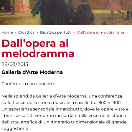
Home
>
Didattica
>
Didattica per tutti
>
Dall’opera al melodramma
Tu sei qui
Dall’opera al
melodramma
28/03/2015
Galleria d'Arte Moderna
Conferenza con concerto
Nella splendida Galleria d’Arte Moderna, una conferenza
sulle tracce della storia musicale a cavallo tra ‘800 e ‘900.
Un’esperienza sensoriale innanzitutto, dove le opere viste e
i brani ascoltati verranno raccordati dalla voce dello storico
dell’arte, artefice di un itinerario tridimensionale di grande
suggestione.