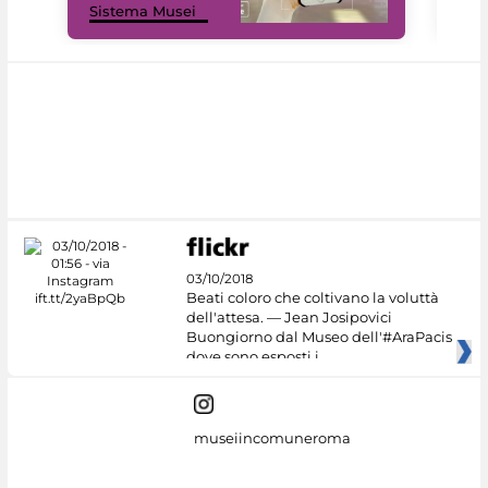
Sistema Musei
net
03/10/2018
Beati coloro che coltivano la voluttà
dell'attesa. — Jean Josipovici
Buongiorno dal Museo dell'#AraPacis
dove sono esposti i
museiincomuneroma