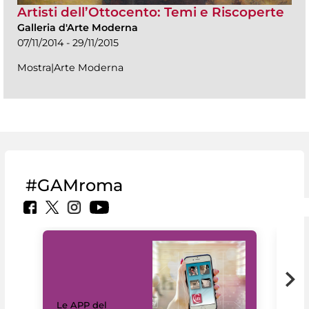
Artisti dell’Ottocento: Temi e Riscoperte
Galleria d'Arte Moderna
07/11/2014 - 29/11/2015
Mostra|Arte Moderna
#GAMroma
Il 
Le APP del
Mus