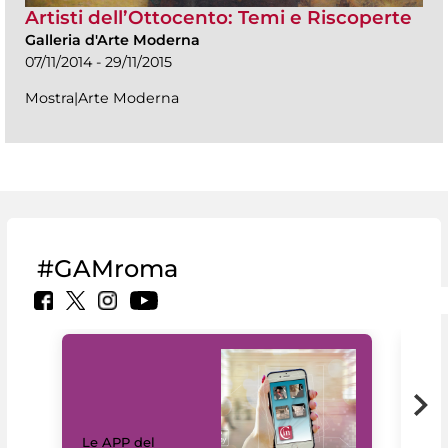
Artisti dell’Ottocento: Temi e Riscoperte
Galleria d'Arte Moderna
07/11/2014 - 29/11/2015
Mostra|Arte Moderna
#GAMroma
Il 
Le APP del
Mus