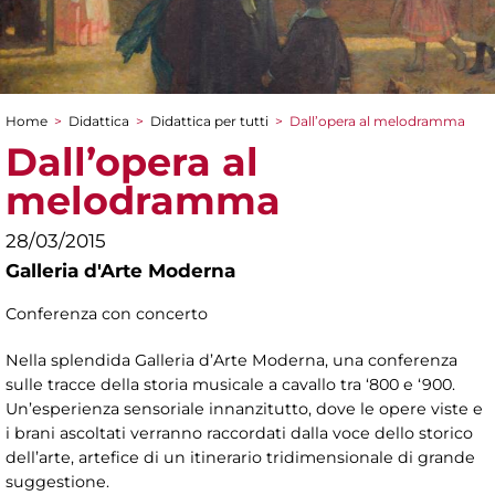
Home
>
Didattica
>
Didattica per tutti
>
Dall’opera al melodramma
Tu sei qui
Dall’opera al
melodramma
28/03/2015
Galleria d'Arte Moderna
Conferenza con concerto
Nella splendida Galleria d’Arte Moderna, una conferenza
sulle tracce della storia musicale a cavallo tra ‘800 e ‘900.
Un’esperienza sensoriale innanzitutto, dove le opere viste e
i brani ascoltati verranno raccordati dalla voce dello storico
dell’arte, artefice di un itinerario tridimensionale di grande
suggestione.