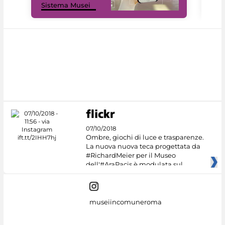
Sistema Musei
net
07/10/2018
Ombre, giochi di luce e trasparenze.
La nuova nuova teca progettata da
#RichardMeier per il Museo
dell'#AraPacis è modulata sul
museiincomuneroma