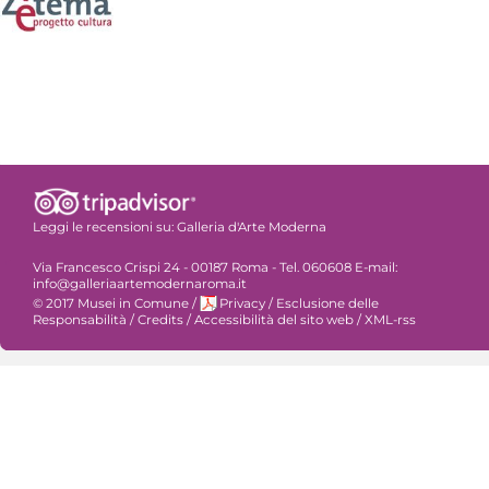
Leggi le recensioni su:
Galleria d'Arte Moderna
Via Francesco Crispi 24 - 00187 Roma - Tel. 060608 E-mail:
info@galleriaartemodernaroma.it
© 2017 Musei in Comune
/
Privacy
/
Esclusione delle
Responsabilità
/
Credits
/
Accessibilità del sito web
/
XML-rss