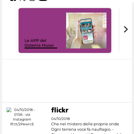
Il 
Le APP del
Mus
Sistema Musei
net
04/10/2018
Che nel mistero delle proprie onde
Ogni terrena voce fa naufragio. -