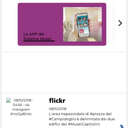
Il 
Le APP del
Mus
Sistema Musei
net
08/10/2018
L'area trapezoidale di #piazza del
#Campidoglio è delimitata dai due
edifici dei #MuseiCapitolini