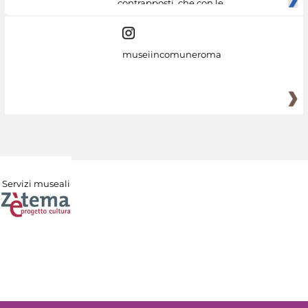
contrapposti, che con le
museiincomuneroma
Servizi museali