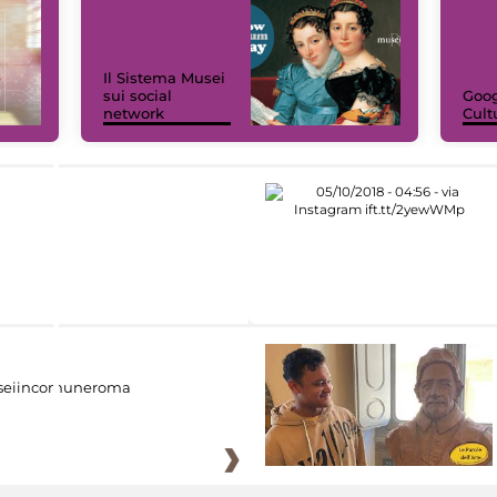
Il Sistema Musei
sui social
Goog
network
Cult
eiincomuneroma