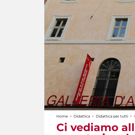
Home
>
Didattica
>
Didattica per tutti
>
Tu sei qui
Ci vediamo all