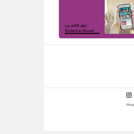
Le APP del
Sistema Musei
mus