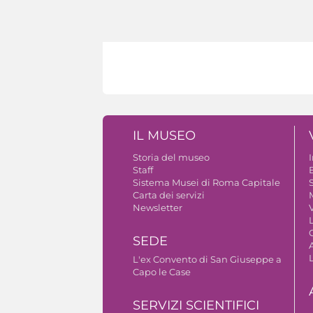
IL MUSEO
Storia del museo
Staff
B
Sistema Musei di Roma Capitale
S
Carta dei servizi
Newsletter
V
SEDE
A
L'ex Convento di San Giuseppe a
Capo le Case
SERVIZI SCIENTIFICI