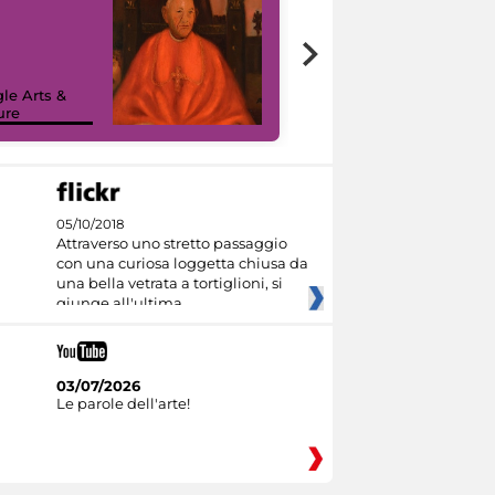
7 nuovi in-
painting tour
sulla piattaforma
le Arts &
Google Arts &
ure
Culture
05/10/2018
Attraverso uno stretto passaggio
con una curiosa loggetta chiusa da
una bella vetrata a tortiglioni, si
giunge all'ultima
03/07/2026
Le parole dell'arte!