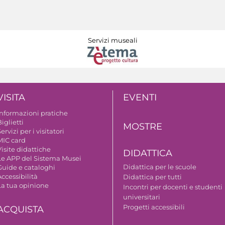
Servizi museali
VISITA
EVENTI
Informazioni pratiche
iglietti
MOSTRE
ervizi per i visitatori
MIC card
isite didattiche
DIDATTICA
Le APP del Sistema Musei
Didattica per le scuole
Guide e cataloghi
ccessibilità
Didattica per tutti
La tua opinione
Incontri per docenti e studenti
universitari
Progetti accessibili
ACQUISTA