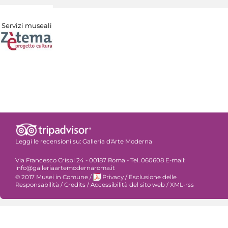
Servizi museali
Leggi le recensioni su:
Galleria d'Arte Moderna
Via Francesco Crispi 24 - 00187 Roma - Tel. 060608 E-mail:
info@galleriaartemodernaroma.it
© 2017 Musei in Comune
/
Privacy
/
Esclusione delle
Responsabilità
/
Credits
/
Accessibilità del sito web
/
XML-rss